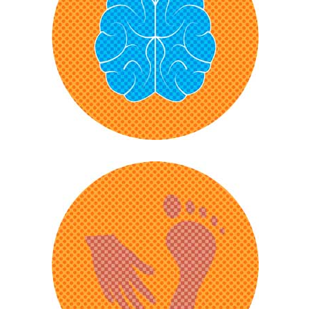
ganzen Körper. In den Hoden
stören sie das Wachstum und die
Entwicklung der Spermien. Sie sind
deshalb oft kleiner und weniger
beweglich als die von
Nichtrauchern.Der Tabakrauch
beeinträchtigt zudem die Fähigkeit
der Blutgefäße, sich nach Bedarf zu
Rauchen macht körperlich und
weiten oder zu verengen. Für eine
psychisch abhängig. Das im Tabak
Erektion ist das unverzichtbar.
enthaltene Nikotin setzt im Gehirn
zahlreiche Neurotransmitter frei, die
anfangs ein Wohlgefühl auslösen,
Stress und Angst senken und
Raucher wach und aktiv machen.
Das Gemeine daran: Der Körper