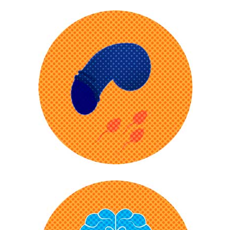
Die Chemikalien im Tabakrauch
reizen die Wände der Blutgefäße.
Der Körper wehrt sich und
Entzündungen sind die Folge. Es
entstehen Ablagerungen, im
Volksmund Arterienverkalkung
genannt. Die Gefäße verengen sich,
Herz, Hirn und Beine werden
schlecht durchblutet. Die Folgen
können Herzinfarkt, Schlaganfall
und Raucherbein sein.
Zusätzlich erhöht Rauchen den
Rauchen erhöht das Risiko von
Blutdruck.
Impotenz und Erektionsstörungen.
Die Gifte aus dem Zigarettenrauch
verteilen sich mit dem Blut im