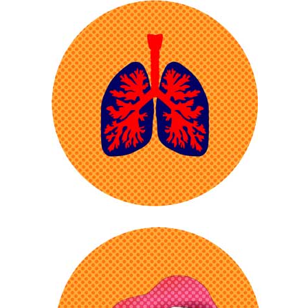
Die Blutgefäße des Auges sind
extrem empfindlich und werden
durch Zigaretten geschädigt. Das
Zellgift des Tabaks greift den
Sehnerv an. Sehzellen haben zudem
einen hohen Nähr- und
Sauerstoffbedarf.Bekommen sie zu
wenig Blut, kann dies zum
Verblinden führen.
In Raucherlungen funktioniert die
natürliche Abwehrfunktion der
Atemwege schlecht: Schadstoffe,
Schmutz und Staub setzen sich