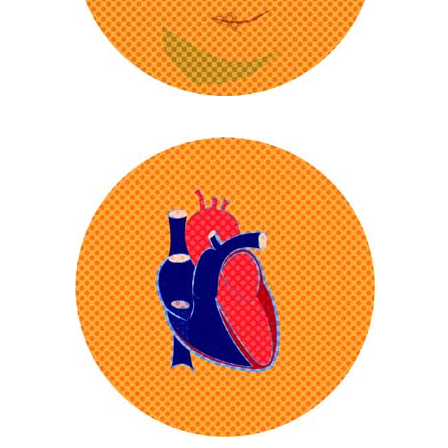
Rauchen lässt die Haut schneller
altern. Durch die verschlechterte
Durchblutung wirken Raucher
häufig blass. Zudem verhindert
Nikotin die Bildung von Kollagen,
das die Haut strafft. Dadurch
bekommt die Haut schneller Falten
und Risse und kann sich leichter
entzünden.