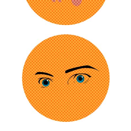
gewöhnt sich an das Nikotin, immer
höhere Dosen werden nötig, um auf
das Level an Neurotransmittern
eines Nichtrauchers zu kommen.
Raucher haben oftmals Probleme
mit der Durchblutung der
Extremitäten. Bemerkbar macht sich
das insbesondere in den kleinen
Blutgefiißen in Fingern und Zehen.
Dadurch haben Raucher häufig
kalte Finger und Füße. Fingernägel
bekommen Risse und verfärben
sich.