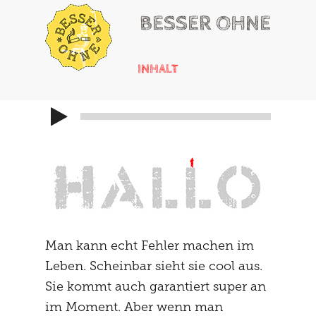
BESSER OHNE
INHALT
HALLO
RUSSISCHES ROULETTE
HERZSCHMERZ
CHEMICAL ADDONS
MAYBE
DAS TRIBUNAL
MACHEN
SOCIALIZATION
Man kann echt Fehler machen im
SOLUTIONS
GIRLS ONLY
Leben. Scheinbar sieht sie cool aus.
HEISSE KARTOFFEL
REFRAMING
Sie kommt auch garantiert super an
im Moment. Aber wenn man
THE SECOND
DIE KARAWANE