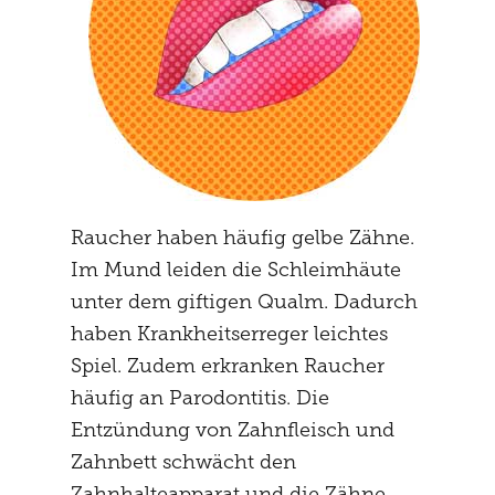
leichter fest. Rauchen und
Passivrauchen fördern Asthma.
Durch den Tabakrauch entzünden
sich die Atemwege. Die Betroffenen
leiden zunehmend unter Atemnot,
insbesondere das Ausatmen fällt
ihnen schwer.
Raucher haben häufig gelbe Zähne.
Im Mund leiden die Schleimhäute
unter dem giftigen Qualm. Dadurch
haben Krankheitserreger leichtes
Spiel. Zudem erkranken Raucher
häufig an Parodontitis. Die
Entzündung von Zahnfleisch und
Zahnbett schwächt den
Zahnhalteapparat und die Zähne